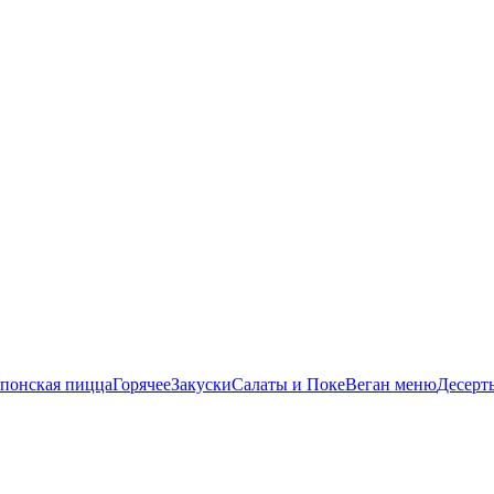
понская пицца
Горячее
Закуски
Салаты и Поке
Веган меню
Десерт