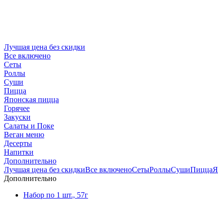
Лучшая цена без скидки
Все включено
Сеты
Роллы
Суши
Пицца
Японская пицца
Горячее
Закуски
Салаты и Поке
Веган меню
Десерты
Напитки
Дополнительно
Лучшая цена без скидки
Все включено
Сеты
Роллы
Суши
Пицца
Я
Дополнительно
Набор по 1 шт., 57г