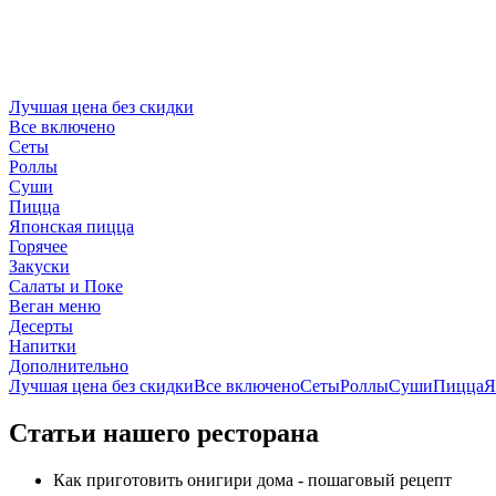
Лучшая цена без скидки
Все включено
Сеты
Роллы
Суши
Пицца
Японская пицца
Горячее
Закуски
Салаты и Поке
Веган меню
Десерты
Напитки
Дополнительно
Лучшая цена без скидки
Все включено
Сеты
Роллы
Суши
Пицца
Я
Статьи нашего ресторана
Как приготовить онигири дома - пошаговый рецепт