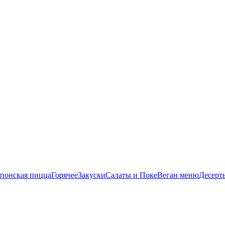
понская пицца
Горячее
Закуски
Салаты и Поке
Веган меню
Десерт