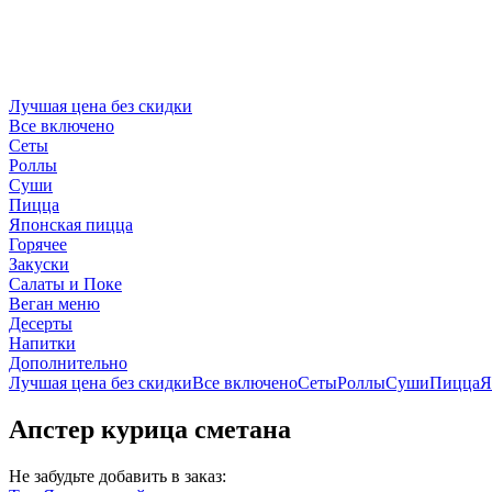
Лучшая цена без скидки
Все включено
Сеты
Роллы
Суши
Пицца
Японская пицца
Горячее
Закуски
Салаты и Поке
Веган меню
Десерты
Напитки
Дополнительно
Лучшая цена без скидки
Все включено
Сеты
Роллы
Суши
Пицца
Я
Апстер курица сметана
Не забудьте добавить в заказ: