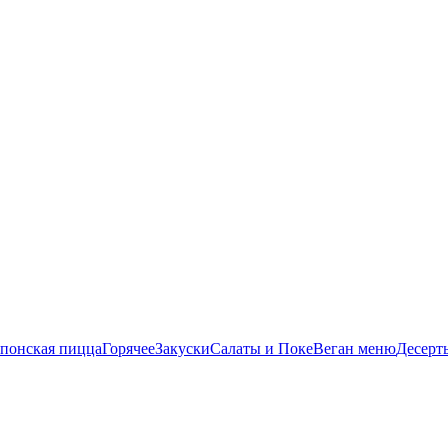
понская пицца
Горячее
Закуски
Салаты и Поке
Веган меню
Десерт