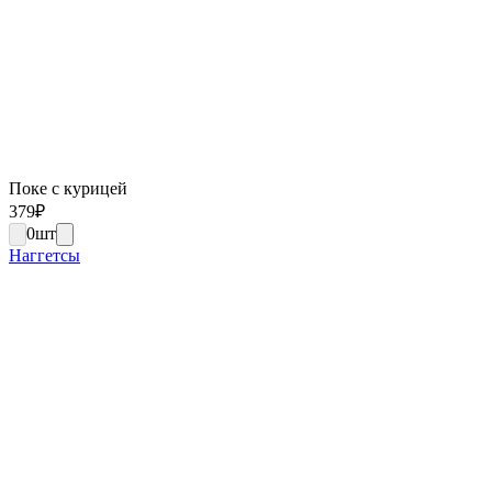
Поке с курицей
379
₽
0
шт
Наггетсы