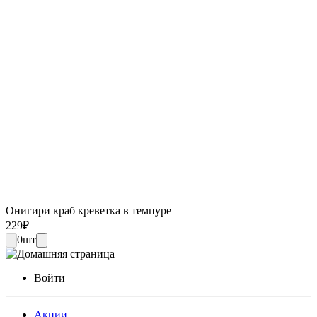
Онигири краб креветка в темпуре
229
₽
0
шт
Войти
Акции