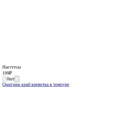
Наггетсы
199
₽
0
шт
Онигири краб креветка в темпуре