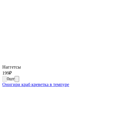
Наггетсы
199
₽
0
шт
Онигири краб креветка в темпуре