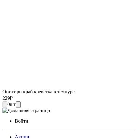
Онигири краб креветка в темпуре
229
₽
0
шт
Войти
Акции