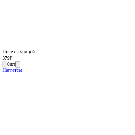
Поке с курицей
379
₽
0
шт
Наггетсы