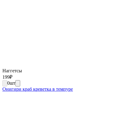
Наггетсы
199
₽
0
шт
Онигири краб креветка в темпуре