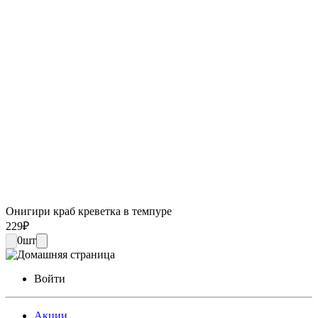
Онигири краб креветка в темпуре
229
₽
0
шт
Войти
Акции