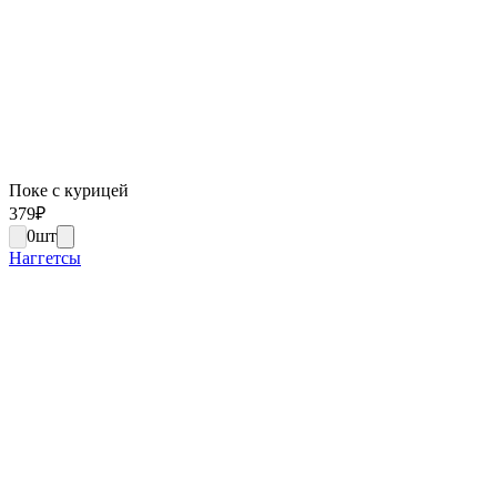
Поке с курицей
379
₽
0
шт
Наггетсы