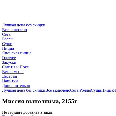
Лучшая цена без скидки
Все включено
Сеты
Роллы
Суши
Пицца
Японская пицца
Горячее
Закуски
Салаты и Поке
Веган меню
Десерты
Напитки
Дополнительно
Лучшая цена без скидки
Все включено
Сеты
Роллы
Суши
Пицца
Я
Миссия выполнима, 2155г
Не забудьте добавить в заказ: