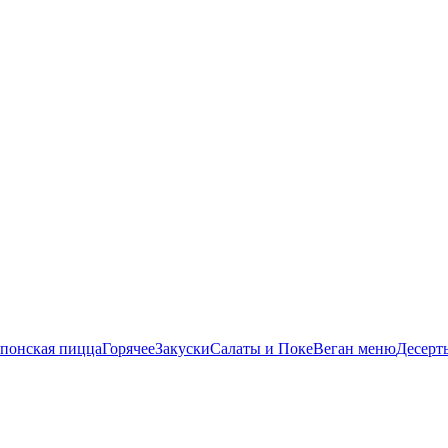
понская пицца
Горячее
Закуски
Салаты и Поке
Веган меню
Десерт