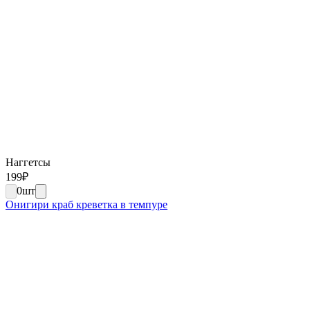
Наггетсы
199
₽
0
шт
Онигири краб креветка в темпуре