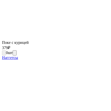
Поке с курицей
379
₽
0
шт
Наггетсы