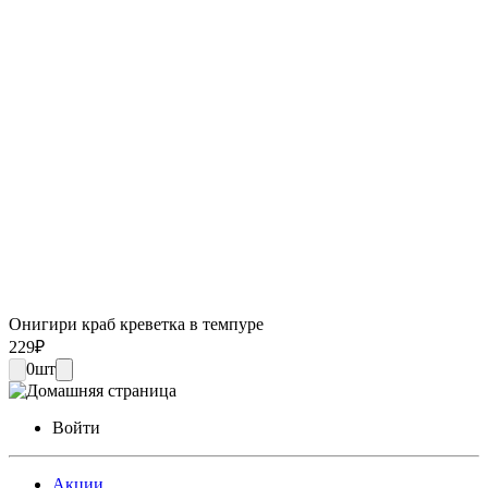
Онигири краб креветка в темпуре
229
₽
0
шт
Войти
Акции