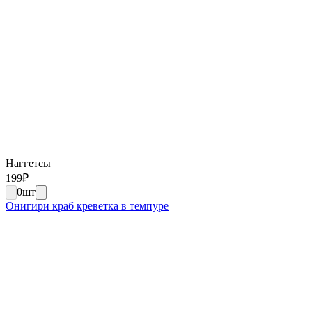
Наггетсы
199
₽
0
шт
Онигири краб креветка в темпуре