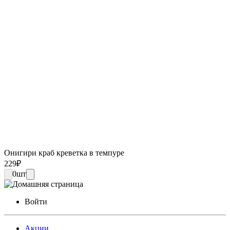
Онигири краб креветка в темпуре
229
₽
0
шт
Войти
Акции