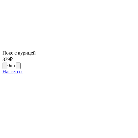
Поке с курицей
379
₽
0
шт
Наггетсы