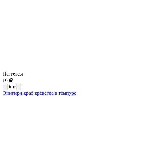
Наггетсы
199
₽
0
шт
Онигири краб креветка в темпуре