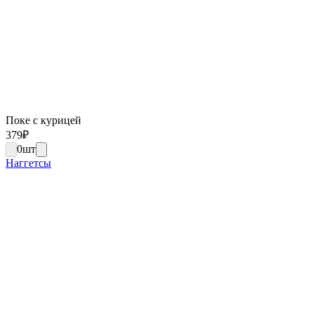
Поке с курицей
379
₽
0
шт
Наггетсы