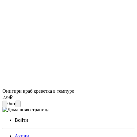
Онигири краб креветка в темпуре
229
₽
0
шт
Войти
Акции