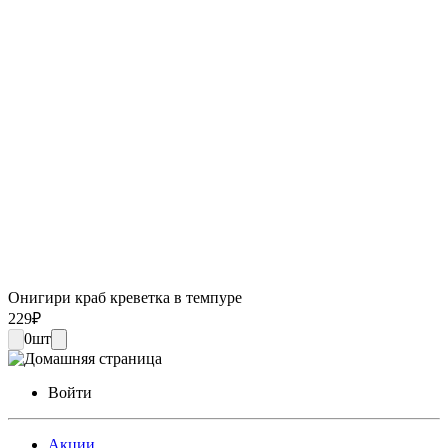
Онигири краб креветка в темпуре
229
₽
0
шт
Войти
Акции