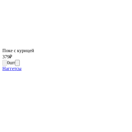
Поке с курицей
379
₽
0
шт
Наггетсы