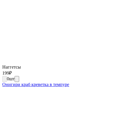
Наггетсы
199
₽
0
шт
Онигири краб креветка в темпуре