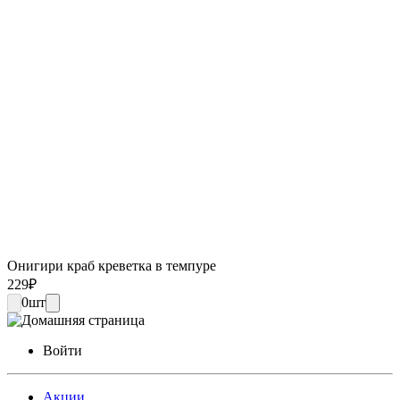
Онигири краб креветка в темпуре
229
₽
0
шт
Войти
Акции