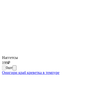
Наггетсы
199
₽
0
шт
Онигири краб креветка в темпуре