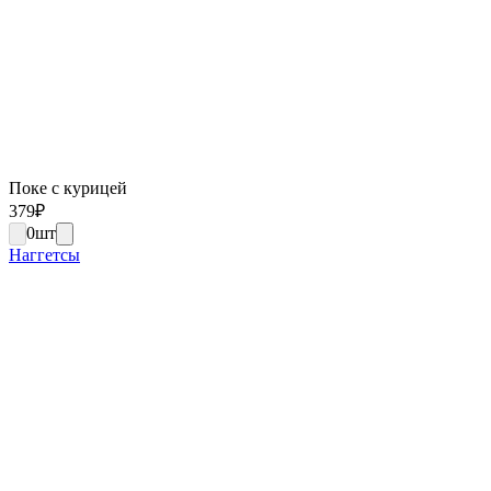
Поке с курицей
379
₽
0
шт
Наггетсы