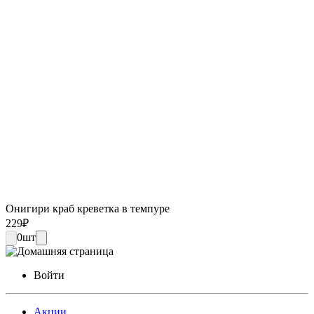
Онигири краб креветка в темпуре
229
₽
0
шт
Войти
Акции