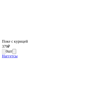
Поке с курицей
379
₽
0
шт
Наггетсы