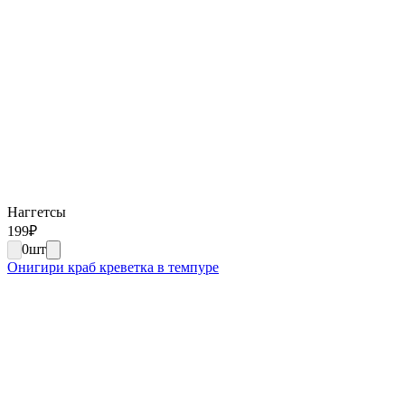
Наггетсы
199
₽
0
шт
Онигири краб креветка в темпуре