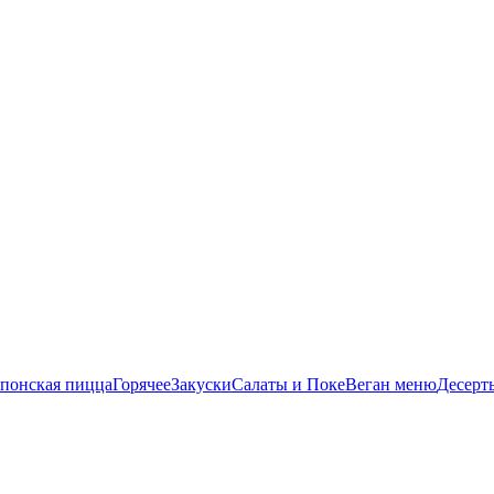
понская пицца
Горячее
Закуски
Салаты и Поке
Веган меню
Десерт