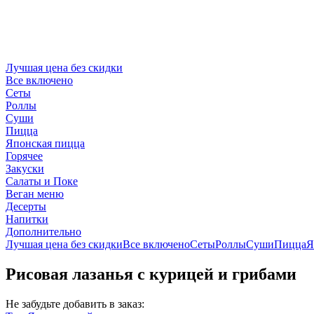
Лучшая цена без скидки
Все включено
Сеты
Роллы
Суши
Пицца
Японская пицца
Горячее
Закуски
Салаты и Поке
Веган меню
Десерты
Напитки
Дополнительно
Лучшая цена без скидки
Все включено
Сеты
Роллы
Суши
Пицца
Я
Рисовая лазанья с курицей и грибами
Не забудьте добавить в заказ: