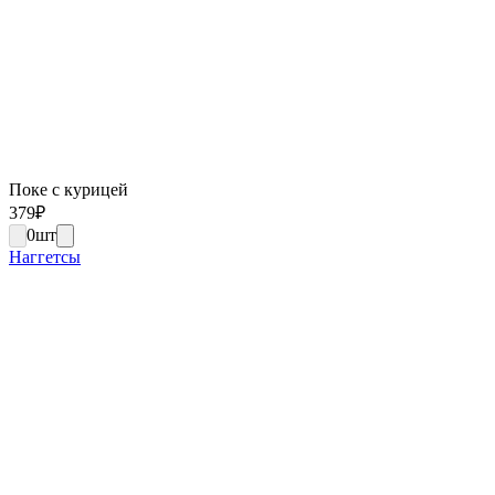
Поке с курицей
379
₽
0
шт
Наггетсы