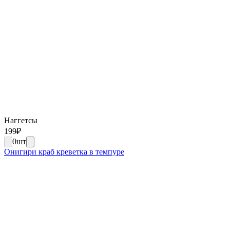
Наггетсы
199
₽
0
шт
Онигири краб креветка в темпуре