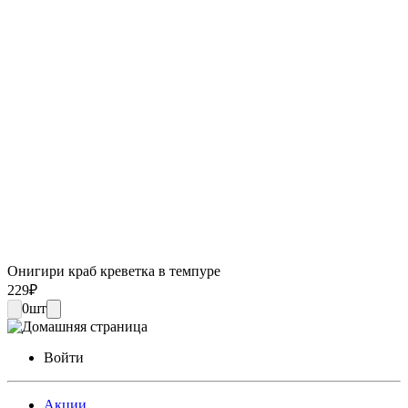
Онигири краб креветка в темпуре
229
₽
0
шт
Войти
Акции