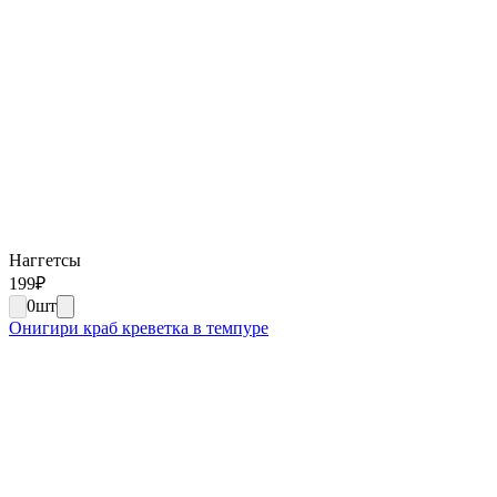
Наггетсы
199
₽
0
шт
Онигири краб креветка в темпуре