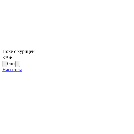
Поке с курицей
379
₽
0
шт
Наггетсы