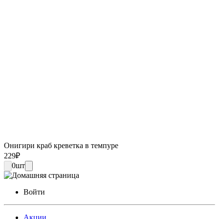
Онигири краб креветка в темпуре
229
₽
0
шт
Войти
Акции