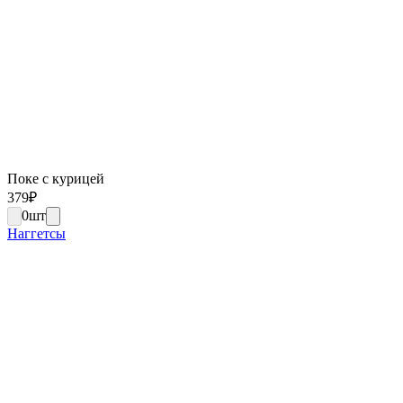
Поке с курицей
379
₽
0
шт
Наггетсы