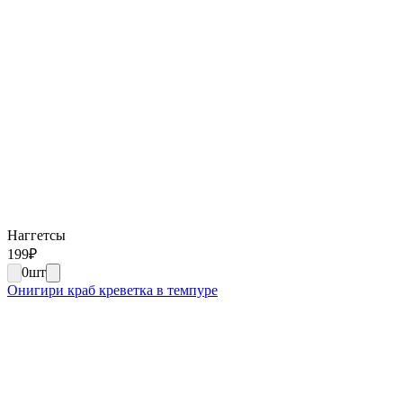
Наггетсы
199
₽
0
шт
Онигири краб креветка в темпуре