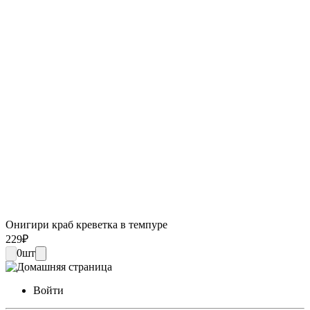
Онигири краб креветка в темпуре
229
₽
0
шт
Войти