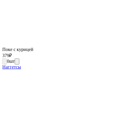
Поке с курицей
379
₽
0
шт
Наггетсы