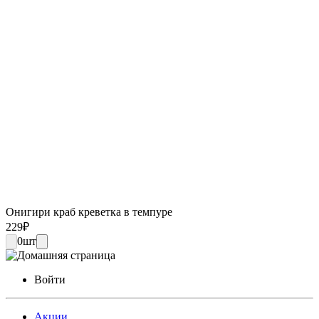
Онигири краб креветка в темпуре
229
₽
0
шт
Войти
Акции