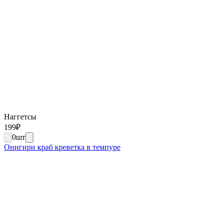
Наггетсы
199
₽
0
шт
Онигири краб креветка в темпуре