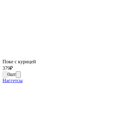
Поке с курицей
379
₽
0
шт
Наггетсы