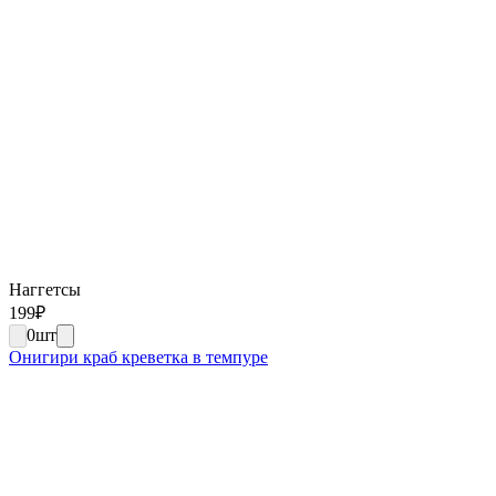
Наггетсы
199
₽
0
шт
Онигири краб креветка в темпуре