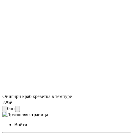
Онигири краб креветка в темпуре
229
₽
0
шт
Войти