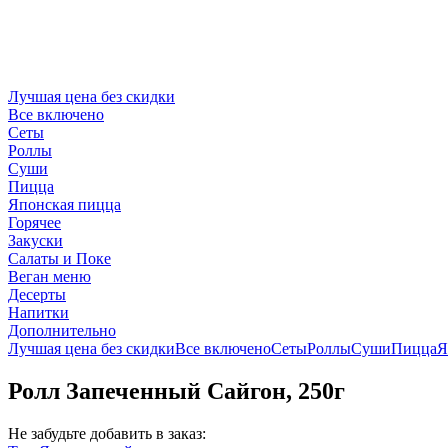
Лучшая цена без скидки
Все включено
Сеты
Роллы
Суши
Пицца
Японская пицца
Горячее
Закуски
Салаты и Поке
Веган меню
Десерты
Напитки
Дополнительно
Лучшая цена без скидки
Все включено
Сеты
Роллы
Суши
Пицца
Я
Ролл Запеченный Сайгон, 250г
Не забудьте добавить в заказ: