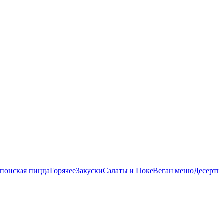
понская пицца
Горячее
Закуски
Салаты и Поке
Веган меню
Десерт