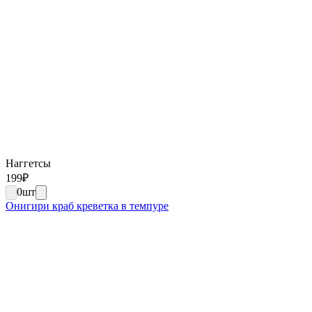
Наггетсы
199
₽
0
шт
Онигири краб креветка в темпуре