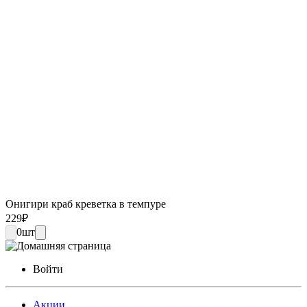
Онигири краб креветка в темпуре
229
₽
0
шт
Войти
Акции