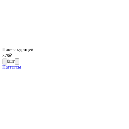
Поке с курицей
379
₽
0
шт
Наггетсы