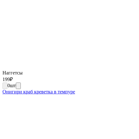
Наггетсы
199
₽
0
шт
Онигири краб креветка в темпуре