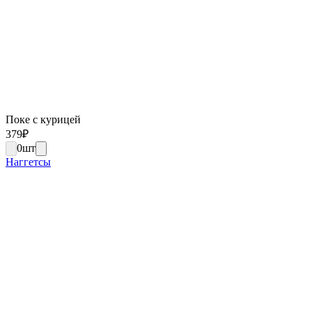
Поке с курицей
379
₽
0
шт
Наггетсы