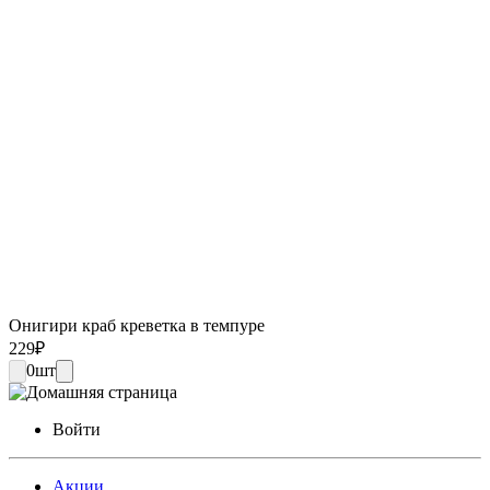
Онигири краб креветка в темпуре
229
₽
0
шт
Войти
Акции