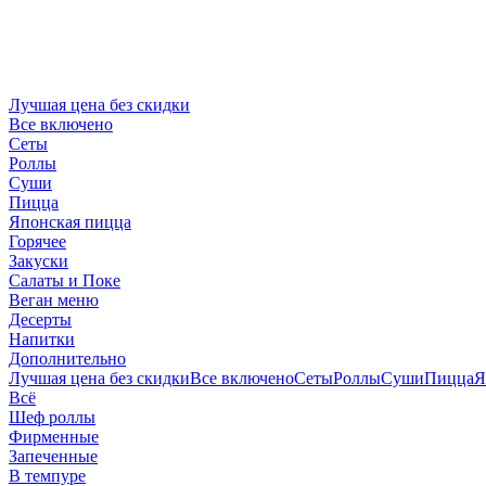
Лучшая цена без скидки
Все включено
Сеты
Роллы
Суши
Пицца
Японская пицца
Горячее
Закуски
Салаты и Поке
Веган меню
Десерты
Напитки
Дополнительно
Лучшая цена без скидки
Все включено
Сеты
Роллы
Суши
Пицца
Я
Всё
Шеф роллы
Фирменные
Запеченные
В темпуре