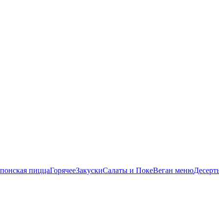
понская пицца
Горячее
Закуски
Салаты и Поке
Веган меню
Десерт