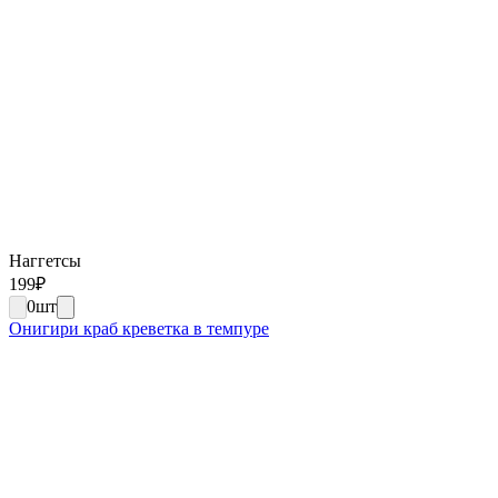
Наггетсы
199
₽
0
шт
Онигири краб креветка в темпуре