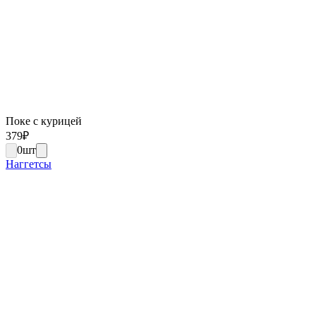
Поке с курицей
379
₽
0
шт
Наггетсы