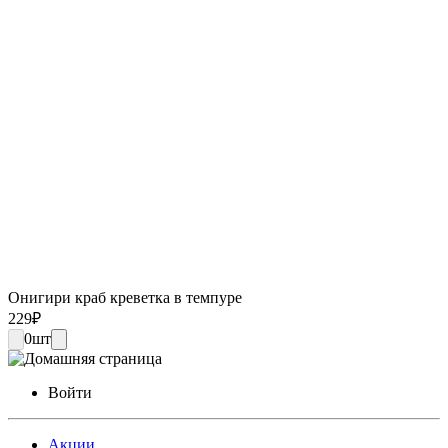
Онигири краб креветка в темпуре
229
₽
0
шт
Войти
Акции